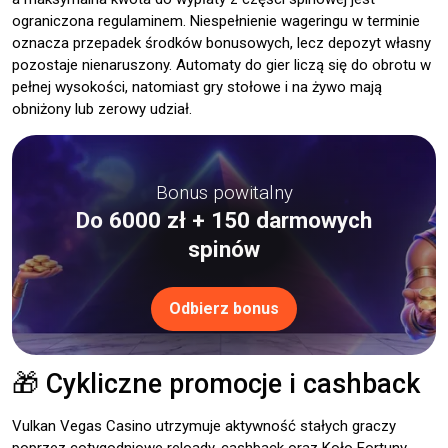
ograniczona regulaminem. Niespełnienie wageringu w terminie
oznacza przepadek środków bonusowych, lecz depozyt własny
pozostaje nienaruszony. Automaty do gier liczą się do obrotu w
pełnej wysokości, natomiast gry stołowe i na żywo mają
obniżony lub zerowy udział.
Bonus powitalny
Do 6000 zł + 150 darmowych
spinów
Odbierz bonus
🎁 Cykliczne promocje i cashback
Vulkan Vegas Casino utrzymuje aktywność stałych graczy
poprzez cotygodniowe reloady, cashback oraz Koło Fortuny