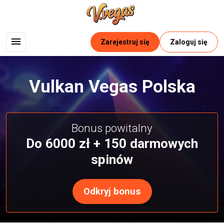
Zarejestruj się
Zaloguj się
Vulkan Vegas Polska
Bonus powitalny
Do 6000 zł + 150 darmowych
spinów
Odkryj bonus