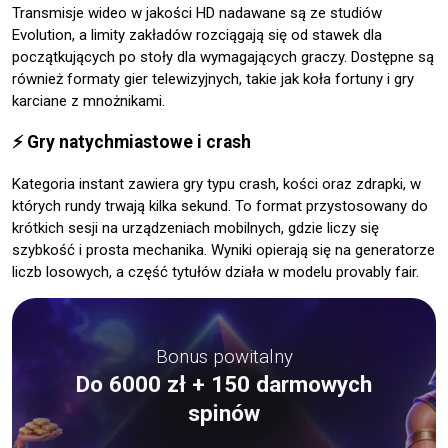
Transmisje wideo w jakości HD nadawane są ze studiów
Evolution, a limity zakładów rozciągają się od stawek dla
początkujących po stoły dla wymagających graczy. Dostępne są
również formaty gier telewizyjnych, takie jak koła fortuny i gry
karciane z mnożnikami.
⚡ Gry natychmiastowe i crash
Kategoria instant zawiera gry typu crash, kości oraz zdrapki, w
których rundy trwają kilka sekund. To format przystosowany do
krótkich sesji na urządzeniach mobilnych, gdzie liczy się
szybkość i prosta mechanika. Wyniki opierają się na generatorze
liczb losowych, a część tytułów działa w modelu provably fair.
Bonus powitalny
Do 6000 zł + 150 darmowych
spinów