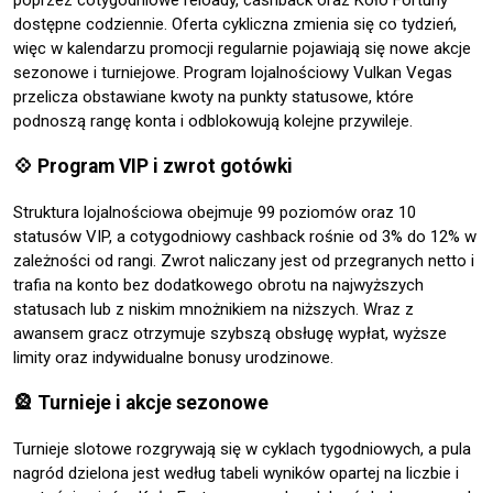
dostępne codziennie. Oferta cykliczna zmienia się co tydzień,
więc w kalendarzu promocji regularnie pojawiają się nowe akcje
sezonowe i turniejowe. Program lojalnościowy Vulkan Vegas
przelicza obstawiane kwoty na punkty statusowe, które
podnoszą rangę konta i odblokowują kolejne przywileje.
💠 Program VIP i zwrot gotówki
Struktura lojalnościowa obejmuje 99 poziomów oraz 10
statusów VIP, a cotygodniowy cashback rośnie od 3% do 12% w
zależności od rangi. Zwrot naliczany jest od przegranych netto i
trafia na konto bez dodatkowego obrotu na najwyższych
statusach lub z niskim mnożnikiem na niższych. Wraz z
awansem gracz otrzymuje szybszą obsługę wypłat, wyższe
limity oraz indywidualne bonusy urodzinowe.
🎡 Turnieje i akcje sezonowe
Turnieje slotowe rozgrywają się w cyklach tygodniowych, a pula
nagród dzielona jest według tabeli wyników opartej na liczbie i